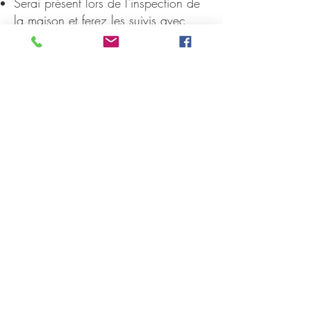
Serai présent lors de l'inspection de
la maison et ferez les suivis avec
l'inspecteur pour plus de détails, le
cas échéant.
Examiner le rapport d'inspection et
négocier des réparations ou des
crédits avec le vendeur
Déchiffrer des documents qui
pourraient être remplis d'un jargon
complexe.
MARY CALABRESE
courtier immobilier
514.962.5527
mcalabrese@sutton.com