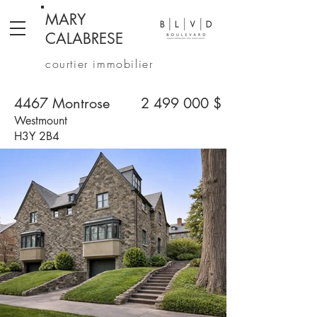
MARY
CALABRESE
courtier immobilier
4467 Montrose
2 499 000
$
Westmount
H3Y 2B4
5 chambres | 2+2 salles de bain | 3 071 pi²