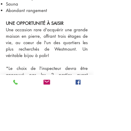
Sauna
Abondant rangement
UNE OPPORTUNITÉ À SAISIR
Une occasion rare d'acquérir une grande
maison en pierre, offrant trois étages de
vie, au coeur de l'un des quartiers les
plus recherchés de Westmount. Un
véritable bijou à polir!
*Le choix de l'inspecteur devra être
approuvé par les 2 parties avant
l'inspection.
*Les superficies indiquées sont celles du
rôle foncier.
*Tous les foyers devront être vérifiés par
l'acheteur et sont vendus sans aucune
garantie quant à leur conformité aux