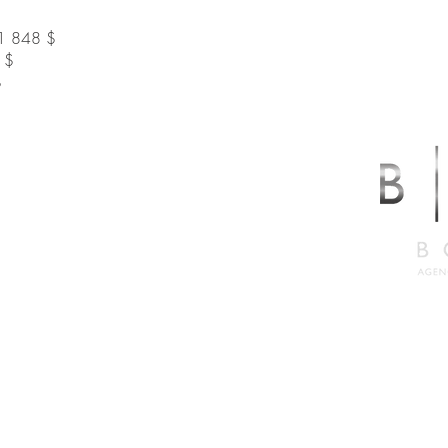
1 848 $
 $
$
LABRESE
.5527
on.com