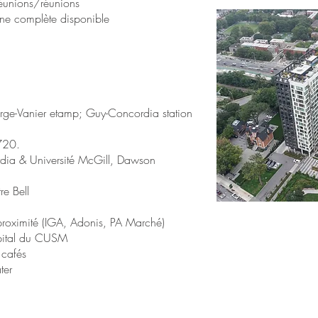
réunions/réunions
ne complète disponible
orge-Vanier etamp; Guy-Concordia
station
 720.
dia & Université McGill, Dawson
re B
ell
roximité (IGA, Adonis, PA Marché)
ôpital du CUSM
 cafés
ter