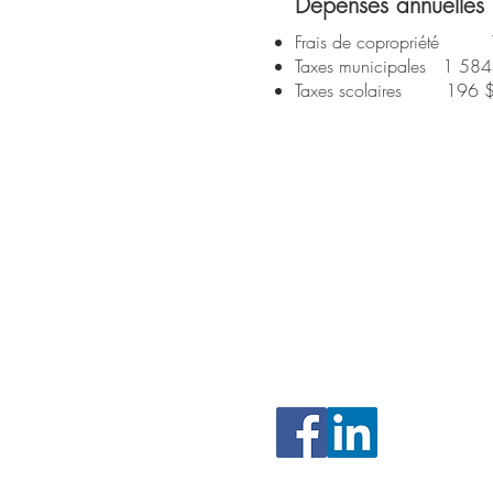
Dépenses annuelles
Frais de copropriété 
Taxes municipales 1 584
Taxes scolaires 196 
MARY CA
courtier immobilier
514.962
mcalabrese@sutt