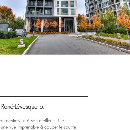
détails
René-Lévesque o.
 centre-ville à son meilleur ! Ce
 une vue imprenable à couper le souffle.