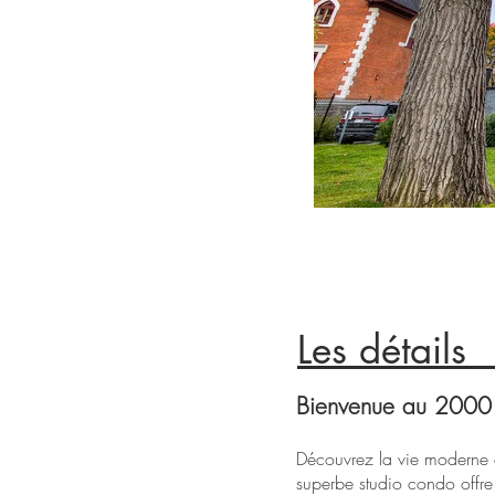
Les 
FAÇADE
Bienvenue au 200
0
Découvrez la vie moderne du
superbe studio condo offre