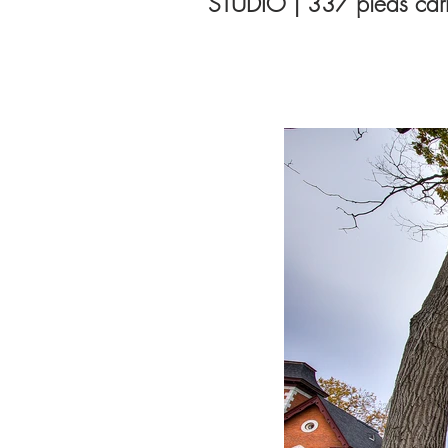
STUDIO | 337 pieds car