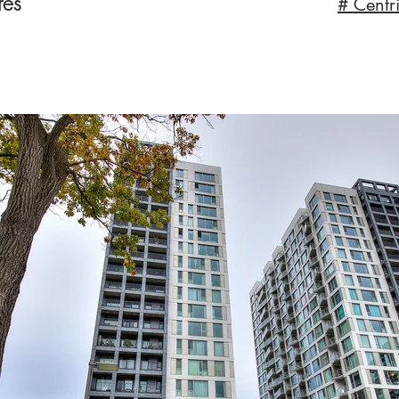
rés
# Centr