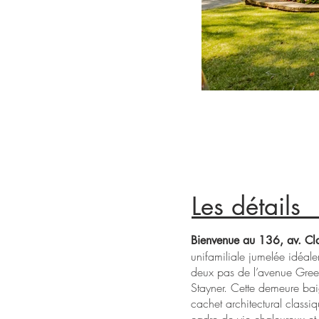
FACADE
Les 
Bienvenue au 136, av. C
unifamiliale jumelée idéa
deux pas de l’avenue Gree
Stayner. Cette demeure ba
cachet architectural classiq