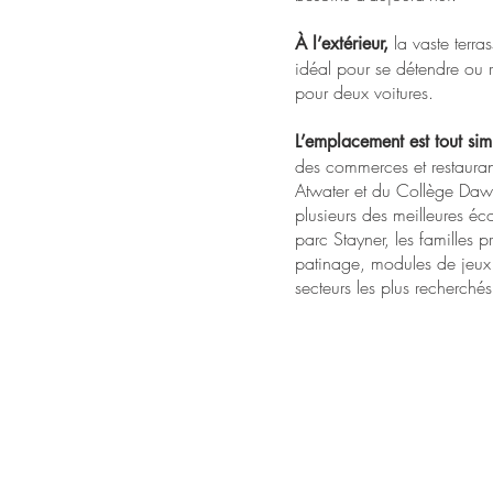
la vaste terra
À l’extérieur,
idéal pour se détendre ou 
pour deux voitures.
L’emplacement est tout si
des commerces et restauran
Atwater et du Collège Daw
plusieurs des meilleures éc
parc Stayner, les familles p
patinage, modules de jeux—
secteurs les plus recherch
MARY CA
courtier immobilier