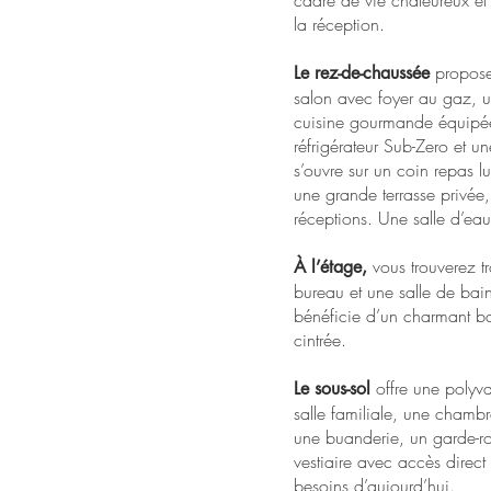
cadre de vie chaleureux et 
la réception.
propose 
Le rez-de-chaussée
salon avec foyer au gaz, u
cuisine gourmande équipé
réfrigérateur Sub-Zero et un
s’ouvre sur un coin repas 
une grande terrasse privée, 
réceptions. Une salle d’ea
vous trouverez t
À l’étage,
bureau et une salle de bai
bénéficie d’un charmant ba
cintrée.
offre une polyv
Le sous-sol
salle familiale, une chamb
une buanderie, un garde-r
vestiaire avec accès direct
besoins d’aujourd’hui.