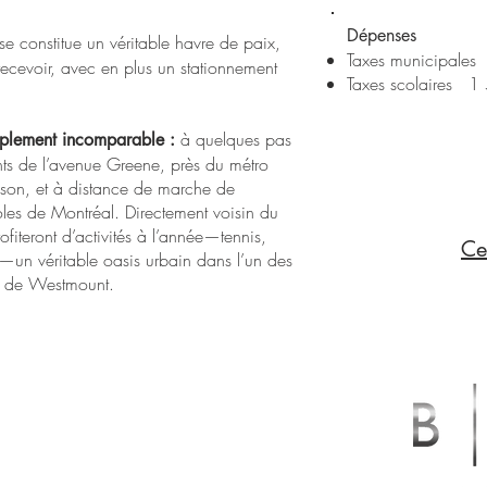
Dépenses
sse constitue un véritable havre de paix,
Taxes municipales
recevoir, avec en plus un stationnement
Taxes scolaires
1 
à quelques pas
mplement incomparable :
ts de l’avenue Greene, près du métro
son, et à distance de marche de
oles de Montréal. Directement voisin du
rofiteront d’activités à l’année—tennis,
Ce
un véritable oasis urbain dans l’un des
és de Westmount.
LABRESE