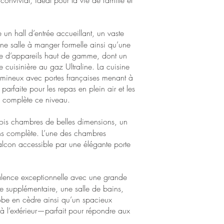
convivial, idéal pour la vie de famille et
un hall d’entrée accueillant, un vaste
ne salle à manger formelle ainsi qu’une
e d’appareils haut de gamme, dont un
e cuisinière au gaz Ultraline. La cuisine
lumineux avec portes françaises menant à
parfaite pour les repas en plein air et les
u complète ce niveau.
rois chambres de belles dimensions, un
ns complète. L’une des chambres
lcon accessible par une élégante porte
alence exceptionnelle avec une grande
re supplémentaire, une salle de bains,
obe en cèdre ainsi qu’un spacieux
 à l’extérieur—parfait pour répondre aux